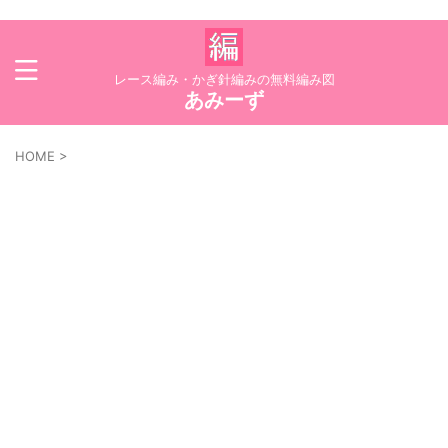
レース編み・かぎ針編みの無料編み図
あみーず
HOME
>