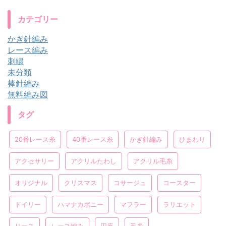
カテゴリー
かぎ針編み
レース編み
刺繍
未分類
棒針編み
無料編み図
タグ
20番レース糸
40番レース糸
かぎ針編み
ひまわり
アクセサリー
アクリルたわし
アクリル毛糸
オリジナル
クリスマス
コサージュ
コースター
ドイリー
ハマナカボニー
マフラー
ラリエット