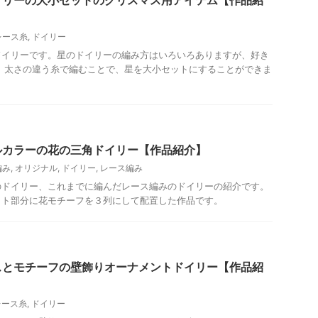
イリーの大小セットのクリスマス用アイテム【作品紹
レース糸
,
ドイリー
ドイリーです。星のドイリーの編み方はいろいろありますが、好き
 太さの違う糸で編むことで、星を大小セットにすることができま
ルカラーの花の三角ドイリー【作品紹介】
編み
,
オリジナル
,
ドイリー
,
レース編み
のドイリー、これまでに編んだレース編みのドイリーの紹介です。
ット部分に花モチーフを３列にして配置した作品です。
スとモチーフの壁飾りオーナメントドイリー【作品紹
レース糸
,
ドイリー