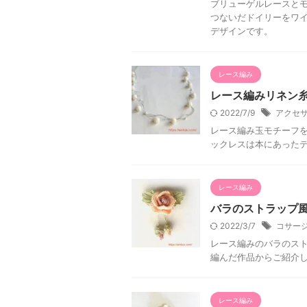
ブリューゲルレースとモ
つないだドイリーをワ
デザインです。
レース編み
レース編みリネン
2022/7/9
アクセ
レース編み玉モチーフを
ックレスは本にあった
レース編み
バラのストラップ
2022/3/7
コサー
レース編みのバラのスト
編んだ作品からご紹介
レース編み