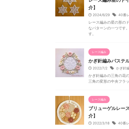
レース編み星のド
介】
2024/6/29
40番
レース編みの星の形の
なパターンの一つです。
す。
レース編み
かぎ針編みパステ
2022/7/2
かぎ針
かぎ針編みの三角の花
三角の変形の中央フラ
レース編み
ブリューゲルレー
介】
2022/3/18
40番