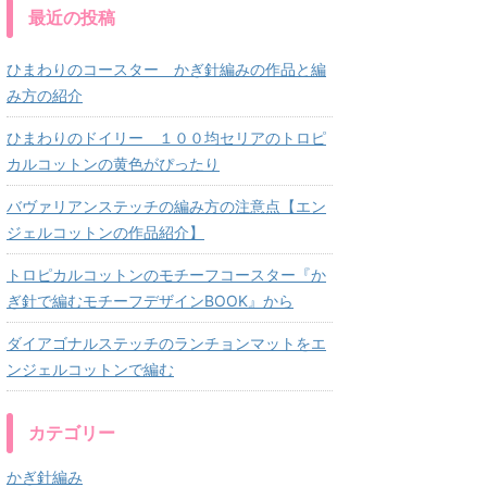
最近の投稿
ひまわりのコースター かぎ針編みの作品と編
み方の紹介
ひまわりのドイリー １００均セリアのトロピ
カルコットンの黄色がぴったり
バヴァリアンステッチの編み方の注意点【エン
ジェルコットンの作品紹介】
トロピカルコットンのモチーフコースター『か
ぎ針で編むモチーフデザインBOOK』から
ダイアゴナルステッチのランチョンマットをエ
ンジェルコットンで編む
カテゴリー
かぎ針編み