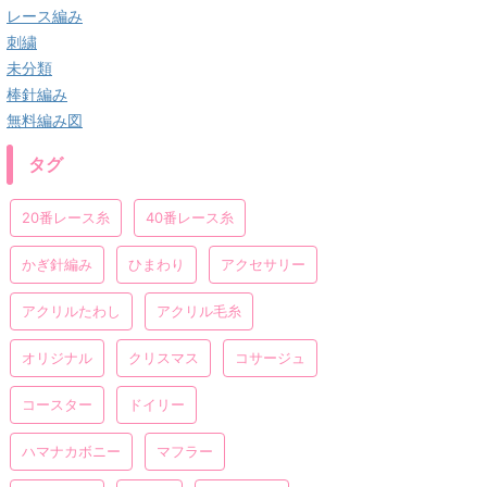
レース編み
刺繍
未分類
棒針編み
無料編み図
タグ
20番レース糸
40番レース糸
かぎ針編み
ひまわり
アクセサリー
アクリルたわし
アクリル毛糸
オリジナル
クリスマス
コサージュ
コースター
ドイリー
ハマナカボニー
マフラー