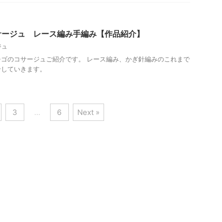
サージュ レース編み手編み【作品紹介】
ジュ
ゴのコサージュご紹介です。 レース編み、かぎ針編みのこれまで
介していきます。
3
…
6
Next »