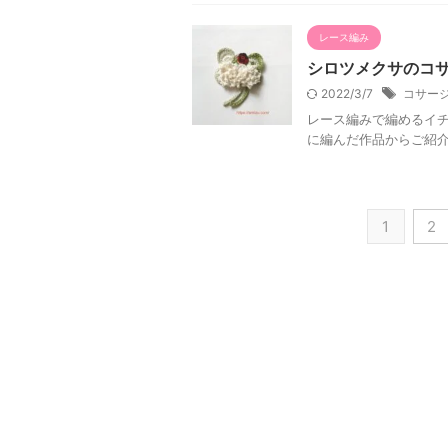
レース編み
シロツメクサのコ
2022/3/7
コサー
レース編みで編めるイチ
に編んだ作品からご紹
1
2