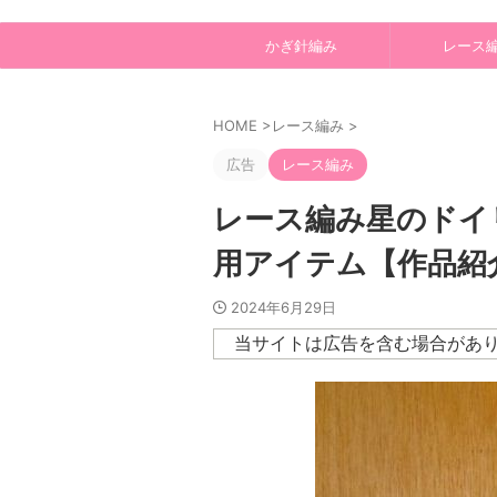
かぎ針編み
レース
HOME
>
レース編み
>
広告
レース編み
レース編み星のドイ
用アイテム【作品紹
2024年6月29日
当サイトは広告を含む場合があ