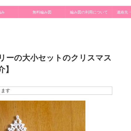
編み
無料編み図
編み図の利用について
連絡先
リーの大小セットのクリスマス
介】
ります