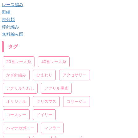
レース編み
刺繍
未分類
棒針編み
無料編み図
タグ
20番レース糸
40番レース糸
かぎ針編み
ひまわり
アクセサリー
アクリルたわし
アクリル毛糸
オリジナル
クリスマス
コサージュ
コースター
ドイリー
ハマナカボニー
マフラー