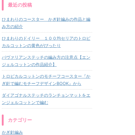
最近の投稿
ひまわりのコースター かぎ針編みの作品と編
み方の紹介
ひまわりのドイリー １００均セリアのトロピ
カルコットンの黄色がぴったり
バヴァリアンステッチの編み方の注意点【エン
ジェルコットンの作品紹介】
トロピカルコットンのモチーフコースター『か
ぎ針で編むモチーフデザインBOOK』から
ダイアゴナルステッチのランチョンマットをエ
ンジェルコットンで編む
カテゴリー
かぎ針編み