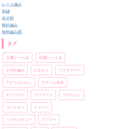
レース編み
刺繍
未分類
棒針編み
無料編み図
タグ
20番レース糸
40番レース糸
かぎ針編み
ひまわり
アクセサリー
アクリルたわし
アクリル毛糸
オリジナル
クリスマス
コサージュ
コースター
ドイリー
ハマナカボニー
マフラー