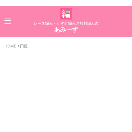
レース編み・かぎ針編みの無料編み図
あみーず
HOME
>
円座