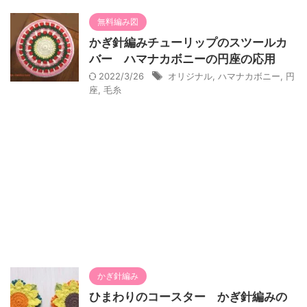
無料編み図
かぎ針編みチューリップのスツールカ
バー ハマナカボニーの円座の応用
2022/3/26
オリジナル
,
ハマナカボニー
,
円
座
,
毛糸
かぎ針編み
ひまわりのコースター かぎ針編みの