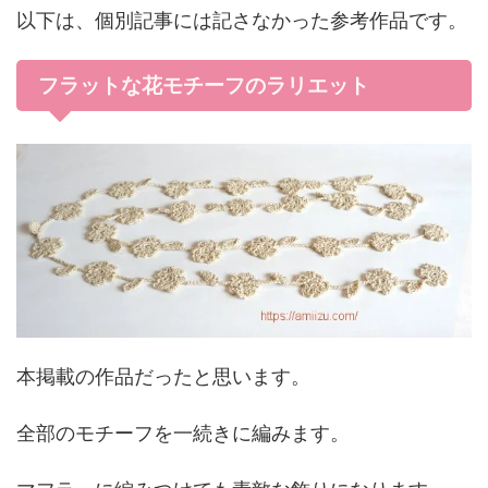
以下は、個別記事には記さなかった参考作品です。
フラットな花モチーフのラリエット
本掲載の作品だったと思います。
全部のモチーフを一続きに編みます。