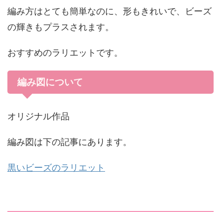
編み方はとても簡単なのに、形もきれいで、ビーズ
の輝きもプラスされます。
おすすめのラリエットです。
編み図について
オリジナル作品
編み図は下の記事にあります。
黒いビーズのラリエット