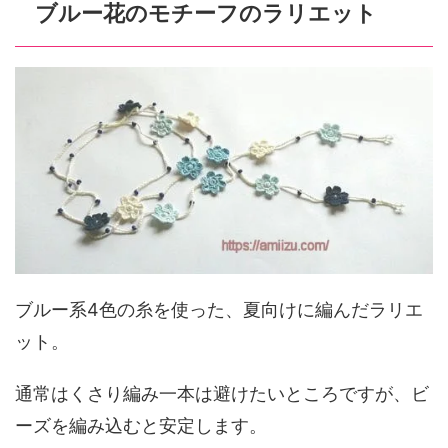
ブルー花のモチーフのラリエット
ブルー系4色の糸を使った、夏向けに編んだラリエ
ット。
通常はくさり編み一本は避けたいところですが、ビ
ーズを編み込むと安定します。