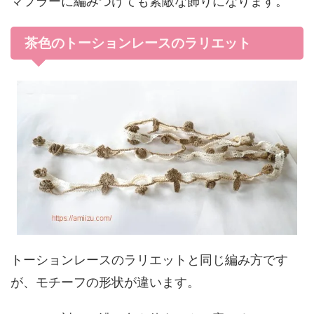
マフラーに編みつけても素敵な飾りになります。
茶色のトーションレースのラリエット
トーションレースのラリエットと同じ編み方です
が、モチーフの形状が違います。