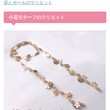
花とボールのラリエット
小花モチーフのラリエット