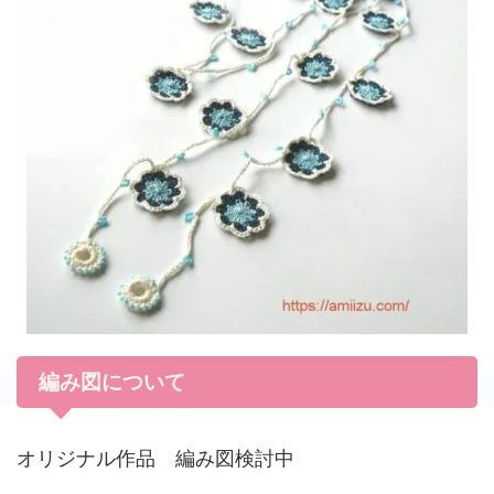
編み図について
オリジナル作品 編み図検討中