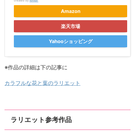
created by
Rinker
Amazon
楽天市場
Yahooショッピング
※作品の詳細は下の記事に
カラフルな花と葉のラリエット
ラリエット参考作品