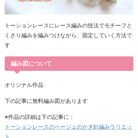
トーションレースにレース編みの技法でモチーフと
くさり編みを編みつけながら、固定していく方法で
す
編み図について
オリジナル作品
下の記事に無料編み図があります
※作品の詳細は下の記事に：
トーションレースのベージュのかぎ針編みラリエッ
ト