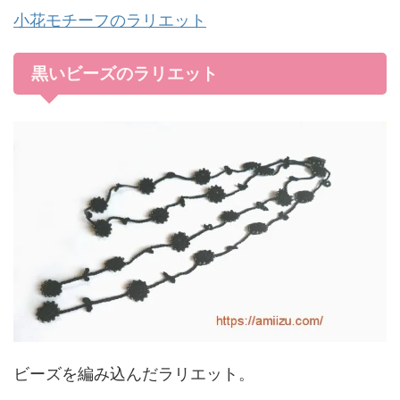
小花モチーフのラリエット
黒いビーズのラリエット
ビーズを編み込んだラリエット。