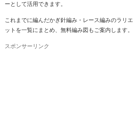
ーとして活用できます。
これまでに編んだかぎ針編み・レース編みのラリエ
ットを一覧にまとめ、無料編み図もご案内します。
スポンサーリンク