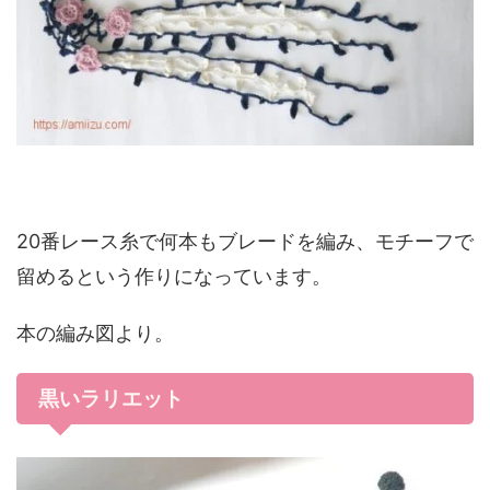
20番レース糸で何本もブレードを編み、モチーフで
留めるという作りになっています。
本の編み図より。
黒いラリエット