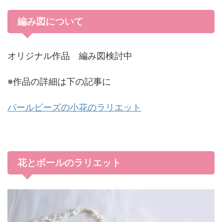
編み図について
オリジナル作品 編み図検討中
※作品の詳細は下の記事に
パールビーズの小花のラリエット
花とボールのラリエット