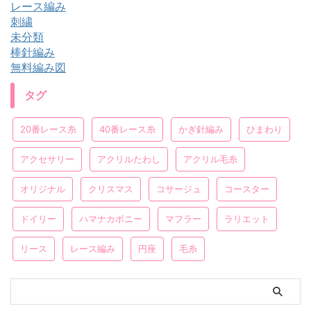
レース編み
刺繍
未分類
棒針編み
無料編み図
タグ
20番レース糸
40番レース糸
かぎ針編み
ひまわり
アクセサリー
アクリルたわし
アクリル毛糸
オリジナル
クリスマス
コサージュ
コースター
ドイリー
ハマナカボニー
マフラー
ラリエット
リース
レース編み
円座
毛糸